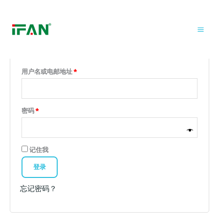
我的帐户
跳
Mai
必
必
至
填
填
Men
内
登录
容
用户名或电邮地址
*
密码
*
记住我
登录
忘记密码？